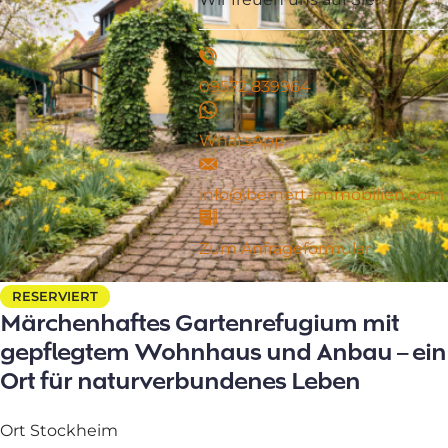
09572 839964
WhatsApp
info@bernert-immobilien.com
Zum Anfrageformular
RESERVIERT
Märchenhaftes Gartenrefugium mit
gepflegtem Wohnhaus und Anbau – ein
Ort für naturverbundenes Leben
Ort
Stockheim