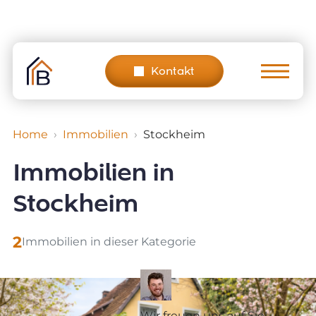
Skip
to
content
Kontakt
Home
Immobilien
Stockheim
Immobilien in
Stockheim
2
Immobilien in dieser Kategorie
Wir freuen uns auf Sie!