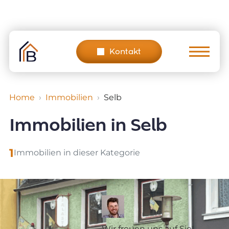
Skip
to
content
Kontakt
Home
Immobilien
Selb
Immobilien in Selb
1
Immobilien in dieser Kategorie
Wir freuen uns auf Sie!