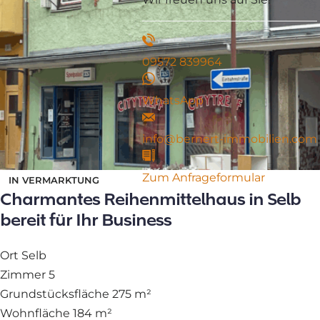
09572 839964
WhatsApp
info@bernert-immobilien.com
Zum Anfrageformular
IN VERMARKTUNG
Charmantes Reihenmittelhaus in Selb
bereit für Ihr Business
Ort
Selb
Zimmer
5
Grundstücksfläche
275 m²
Wohnfläche
184 m²