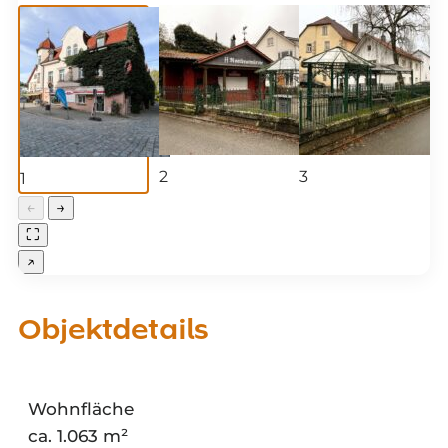
2
3
1
←
→
⛶
↗
Objektdetails
Wohnfläche
ca. 1.063 m²