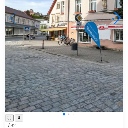
←
→
⛶
⬇
1
/
32