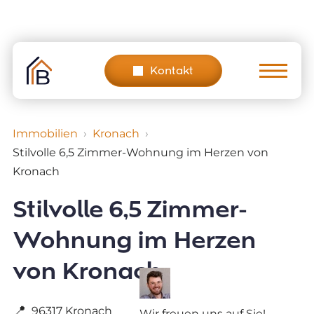
Skip
to
content
Kontakt
Immobilien
Kronach
Stilvolle 6,5 Zimmer-Wohnung im Herzen von
Kronach
Stilvolle 6,5 Zimmer-
Wohnung im Herzen
von Kronach
📍
96317 Kronach
Wir freuen uns auf Sie!