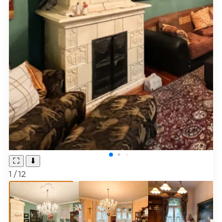
⛶
⬇
1
/
12