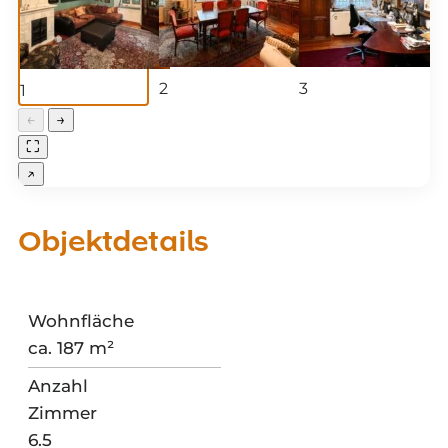
2
3
1
←
→
⛶
↗
Objektdetails
Wohnfläche
ca. 187 m²
Anzahl
Zimmer
6.5