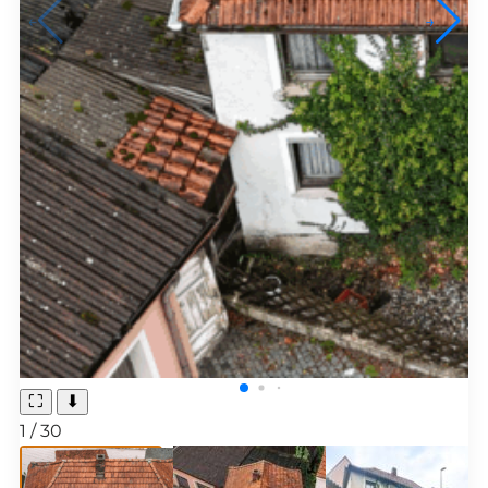
←
→
⛶
⬇
1
/
30