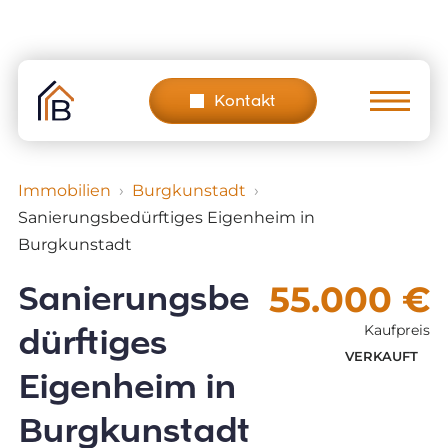
Skip
to
content
Kontakt
Immobilien
Burgkunstadt
Sanierungsbedürftiges Eigenheim in
Burgkunstadt
Sanierungsbe
55.000 €
dürftiges
Kaufpreis
VERKAUFT
Eigenheim in
Burgkunstadt