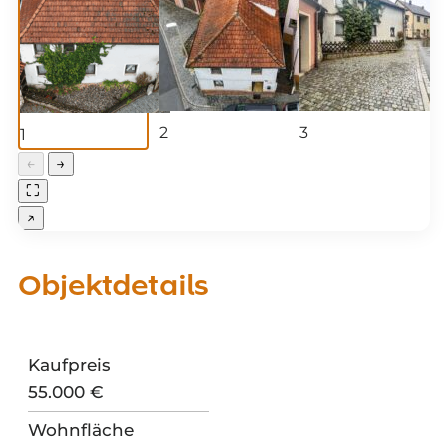
2
3
1
←
→
⛶
↗
Objektdetails
Kaufpreis
55.000 €
Wohnfläche