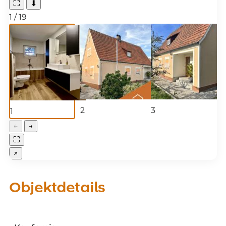
⛶
⬇
1
/
19
2
3
1
←
→
⛶
↗
Objektdetails