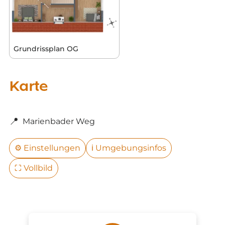
Grundrissplan OG
Karte
📍
Marienbader Weg
⚙️
Einstellungen
ℹ️
Umgebungsinfos
⛶
Vollbild