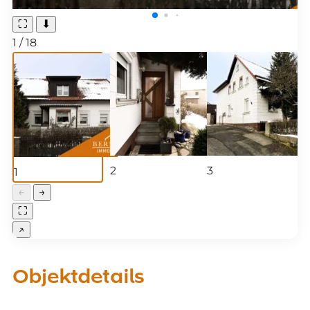
⛶
⬇
1
/
18
2
3
1
←
→
⛶
↗
Objektdetails