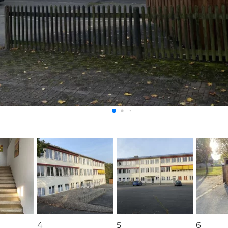
4
5
6