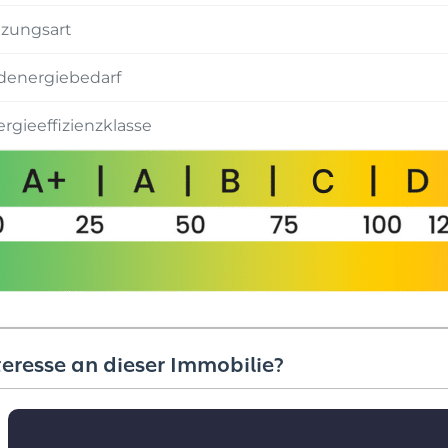
izungsart
denergiebedarf
rgieeffizienzklasse
teresse an dieser Immobilie?