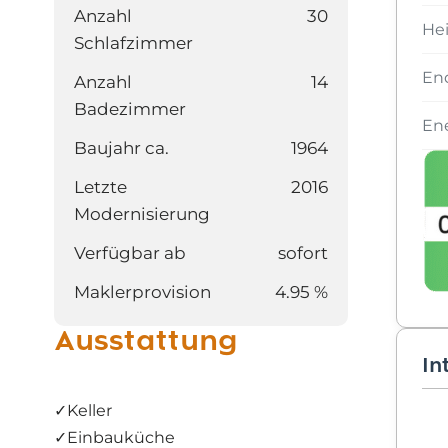
Anzahl
30
He
Schlafzimmer
En
Anzahl
14
Badezimmer
Ene
Baujahr ca.
1964
Letzte
2016
Modernisierung
Verfügbar ab
sofort
Maklerprovision
4.95 %
Ausstattung
In
✓
Keller
✓
Einbauküche