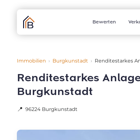
Skip
to
content
Bewerten
Verk
Immobilien
Burgkunstadt
Renditestarkes A
Renditestarkes Anlage
Burgkunstadt
📍
96224 Burgkunstadt