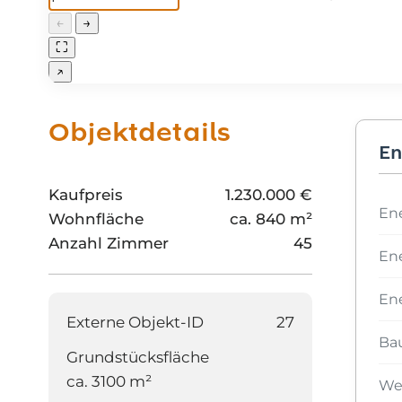
←
→
⛶
↗
Objektdetails
En
Kaufpreis
1.230.000 €
En
Wohnfläche
ca. 840 m²
Anzahl Zimmer
45
En
Ene
Externe Objekt-ID
27
Ba
Grundstücksfläche
ca. 3100 m²
Wes