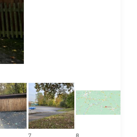
⛶
7
8
9