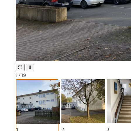
⛶
⬇
1
/
19
2
3
1