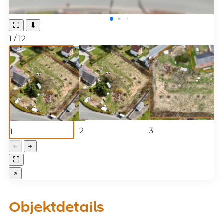
⛶
⬇
1
/
12
2
3
1
←
→
⛶
↗
Objektdetails