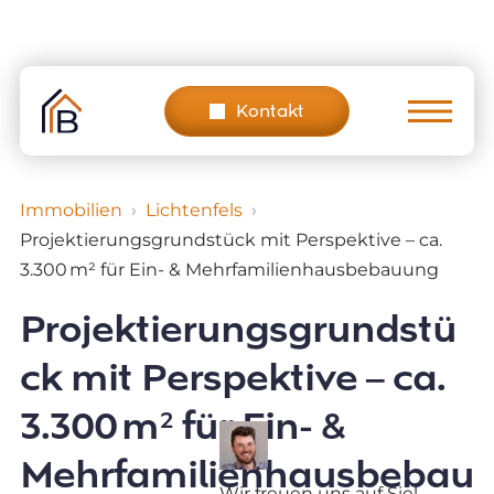
Skip
to
content
Kontakt
Immobilien
Lichtenfels
Projektierungsgrundstück mit Perspektive – ca.
3.300 m² für Ein- & Mehrfamilienhausbebauung
Projektierungsgrundstü
ck mit Perspektive – ca.
3.300 m² für Ein- &
Mehrfamilienhausbebau
Wir freuen uns auf Sie!