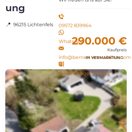
ung
📍
96215 Lichtenfels
09572 839964
290.000 €
WhatsApp
Kaufpreis
info@bernert-immobilien.com
IN VERMARKTUNG
Zum Anfrageformular