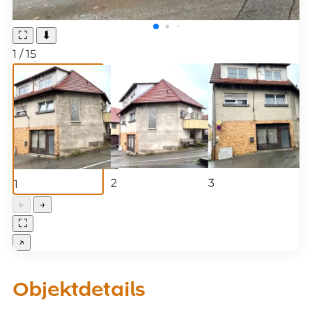
⛶
⬇
1
/
15
2
3
1
←
→
⛶
↗
Objektdetails