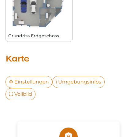
Grundriss Erdgeschoss
Karte
⚙️
Einstellungen
ℹ️
Umgebungsinfos
⛶
Vollbild