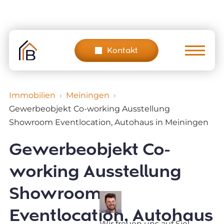
Skip
to
content
Kontakt
Immobilien
Meiningen
Gewerbeobjekt Co-working Ausstellung
Showroom Eventlocation, Autohaus in Meiningen
Gewerbeobjekt Co-
working Ausstellung
Showroom
Eventlocation, Autohaus
Wir freuen uns auf Sie!