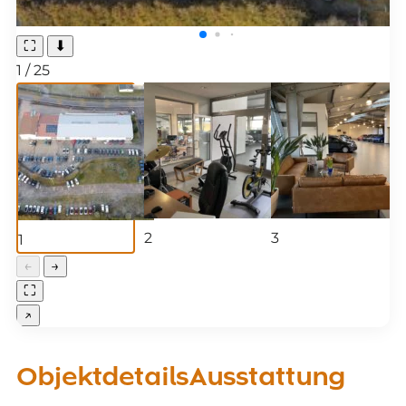
⛶
⬇
1
/
25
2
3
1
←
→
⛶
↗
Objektdetails
Ausstattung