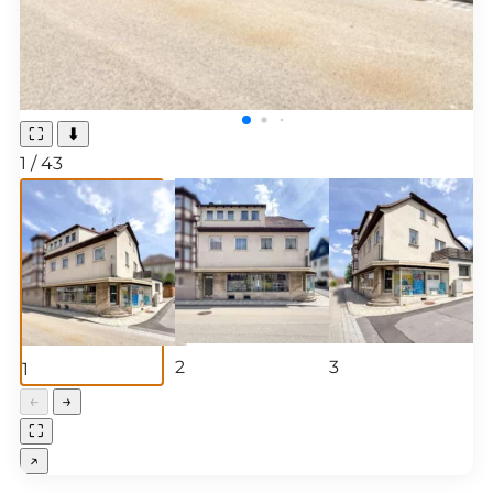
⛶
⬇
1
/
43
2
3
1
←
→
⛶
↗