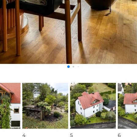
4
5
6