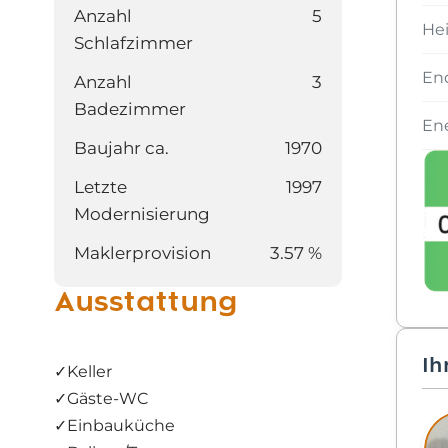
Anzahl
5
He
Schlafzimmer
En
Anzahl
3
Badezimmer
Ene
Baujahr ca.
1970
Letzte
1997
Modernisierung
Maklerprovision
3.57 %
Ausstattung
Ih
✓
Keller
✓
Gäste-WC
✓
Einbauküche