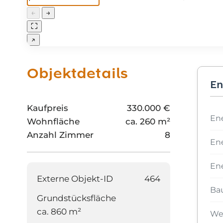
←
→
⛶
↗
Objektdetails
En
Kaufpreis
330.000 €
En
Wohnfläche
ca. 260 m²
Anzahl Zimmer
8
En
Ene
Externe Objekt-ID
464
Ba
Grundstücksfläche
ca. 860 m²
Wes