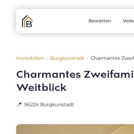
Skip
to
content
Bewerten
Verk
Immobilien
Burgkunstadt
Charmantes Zweif
Charmantes Zweifamil
Weitblick
📍
96224 Burgkunstadt