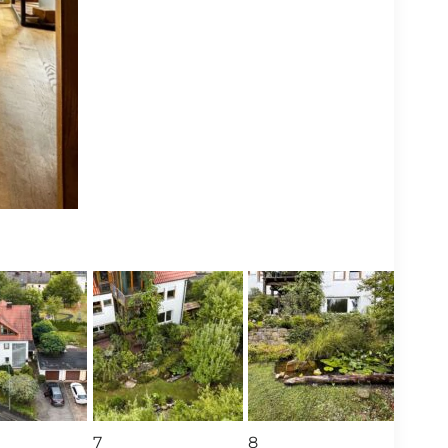
⛶
7
8
9