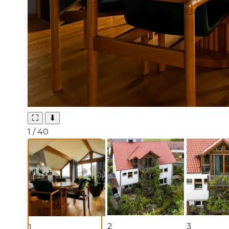
⛶
⬇
1
/
40
2
3
1