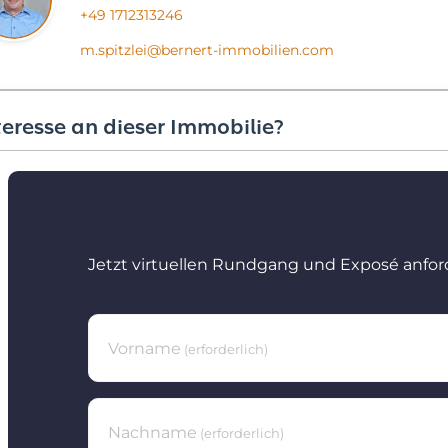
+49 1712313246
m.spitzlei@bernert-immobilien.com
teresse an dieser Immobilie?
Jetzt virtuellen Rundgang und Exposé anfor
Vorname
(erforderlich)
Nachname
(erforderlich)