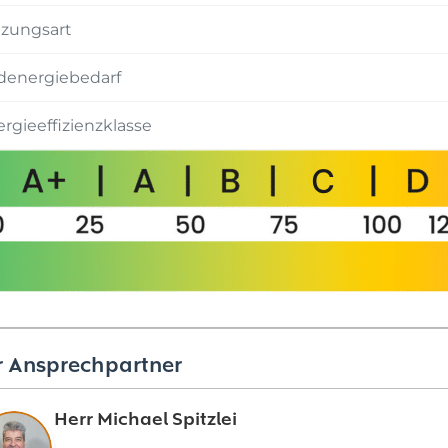
izungsart
denergiebedarf
rgieeffizienzklasse
r Ansprechpartner
Herr Michael Spitzlei