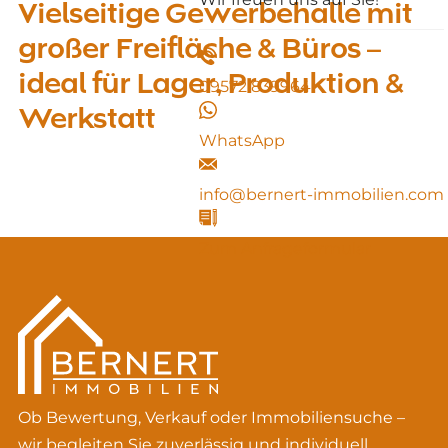
Vielseitige Gewerbehalle mit
großer Freifläche & Büros –
ideal für Lager, Produktion &
09572 839964
Werkstatt
WhatsApp
info@bernert-immobilien.com
Zum Anfrageformular
Ob Bewertung, Verkauf oder Immobiliensuche –
wir begleiten Sie zuverlässig und individuell.