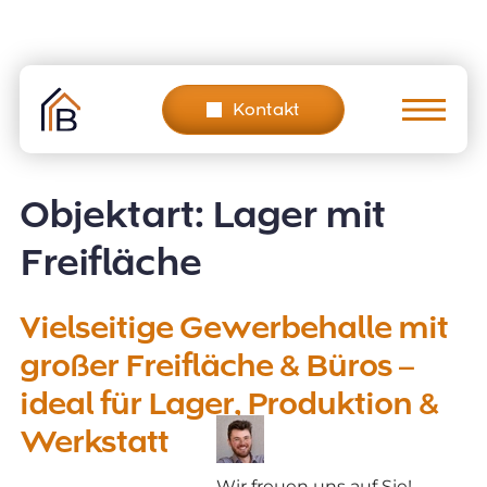
Skip
to
content
Kontakt
Objektart:
Lager mit
Freifläche
Vielseitige Gewerbehalle mit
großer Freifläche & Büros –
ideal für Lager, Produktion &
Werkstatt
Wir freuen uns auf Sie!