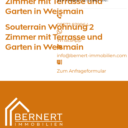
Zimmer mit Terrasse und
Garten in Weismain
Souterrain Wohnung 2
09572 839964
Zimmer mit Terrasse und
WhatsApp
Garten in Weismain
info@bernert-immobilien.com
Zum Anfrageformular