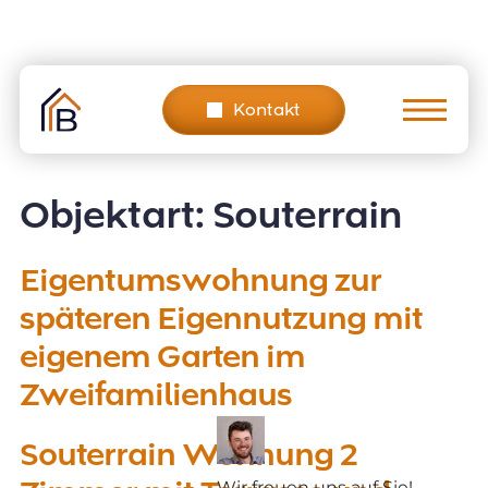
Skip
to
content
Kontakt
Objektart:
Souterrain
Eigentumswohnung zur
späteren Eigennutzung mit
eigenem Garten im
Zweifamilienhaus
Souterrain Wohnung 2
Wir freuen uns auf Sie!