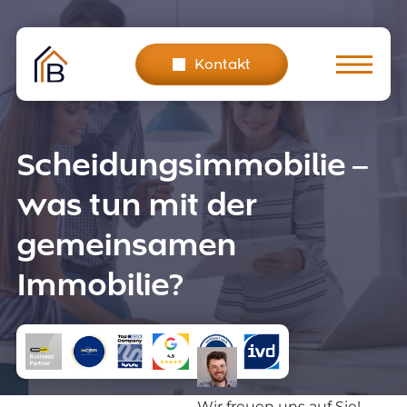
Skip
to
content
Kontakt
Scheidungsimmobilie –
was tun mit der
gemeinsamen
Immobilie?
Wir freuen uns auf Sie!