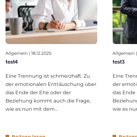
Allgemein | 18.12.2025
Allgemein |
test4
test3
Eine Trennung ist schmerzhaft. Zu
Eine Tren
der emotionalen Enttäuschung über
der emot
das Ende der Ehe oder der
das Ende 
Beziehung kommt auch die Frage,
Beziehun
wie es nun mit dem…
wie es n
Beitrag lesen
Beitra