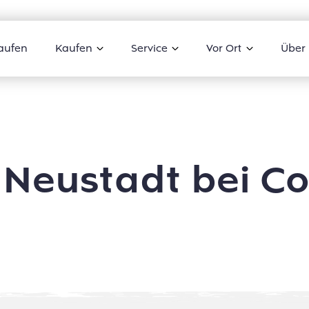
aufen
Kaufen
Service
Vor Ort
Über
 Neustadt bei C